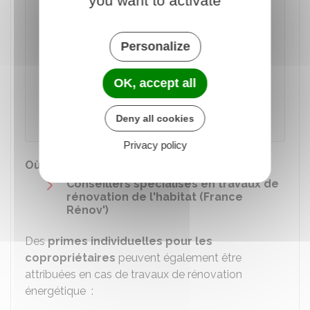
you want to activate
maximum, dont
65 %
de résidences
principales) qui ne parviennent pas à
atteindre les
35 %
de gain énergétique
Personalize
demandés. Un gain énergétique de
15 %
est
exigé. Pour savoir si une copropriété peut
OK, accept all
accéder à cette expérimentation, il faut se
renseigner auprès d'un conseiller France
Rénov'.
Deny all cookies
Privacy policy
Où s'adresser ?
Conseillers spécialisés en travaux de
rénovation de l'habitat (France
Rénov')
Des
primes individuelles pour les
copropriétaires
peuvent également être
attribuées en cas de travaux de rénovation
énergétique :