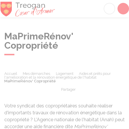
Tréogan
Acc
MaPrimeRénov'
Copropriété
Accueil
Mes démarches
Logement
Aides et prêts pour
l'amélioration et la rénovation énergétique de l'habitat
MaPrimeRénov' Copropriété
Partager
Partager sur Facebook
Partager sur X - Twit
Partager sur
Par
Votre syndicat des copropriétaires souhaite réaliser
d'importants travaux de rénovation énergétique dans la
copropriété ? L'Agence nationale de l'habitat (Anah) peut
accorder une aide financière dite
MaPrimeRénov'