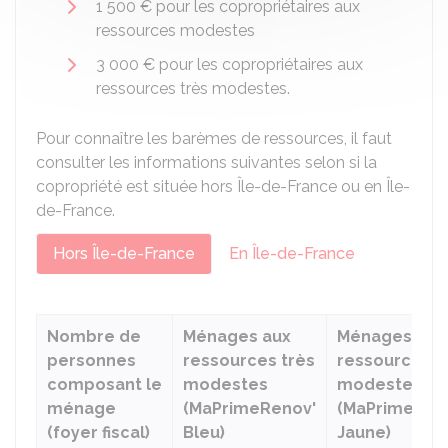
1 500 €
pour les copropriétaires aux
ressources modestes
3 000 €
pour les copropriétaires aux
ressources très modestes.
Pour connaître les barèmes de ressources, il faut
consulter les informations suivantes selon si la
copropriété est située hors Île-de-France ou en Île-
de-France.
Hors Île-de-France
En Île-de-France
Nombre de
Ménages aux
Ménages aux
personnes
ressources très
ressources
composant le
modestes
modestes
ménage
(MaPrimeRenov'
(MaPrimeRen
(foyer fiscal)
Bleu)
Jaune)