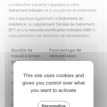
La réduction suivante s'applique à votre
traitement indiciaire
et à vos primes et indemnités.
Elle s'applique également à
l'indemnité de
résidence
, au
supplément familial de traitement -
SFT
et à la
nouvelle bonification indiciaire (NBI)
si
vous percevez ces éléments de rémunération.
Quotité de
Pourcentage de
travail à temps
rémunération
partiel
correspondant
50 %
50 %
This site uses cookies and
gives you control over what
60 %
60 %
you want to activate
70 %
70 %
e
80 %
6/7
(soit environ
85 %
)
Personalize