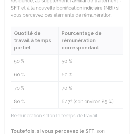
résidence
, au
supplément familial de traitement -
SFT
et à la
nouvelle bonification indiciaire (NBI)
si
vous percevez ces éléments de rémunération.
Quotité de
Pourcentage de
travail à temps
rémunération
partiel
correspondant
50 %
50 %
60 %
60 %
70 %
70 %
e
80 %
6/7
(soit environ
85 %
)
Rémunération selon le temps de travail
Toutefois, si vous percevez le SFT
, son