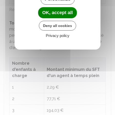
Rémunération selon le temps de travail
OK, accept all
Toutefois, si vous percevez le SFT
, son
Deny all cookies
montant, lorsque vous êtes à temps partiel, ne
peut pas être inférieur au montant minimum versé
Privacy policy
à un agent à temps plein ayant le même nombre
d'enfants à charge :
Nombre
d'enfants à
Montant minimum du SFT
charge
d'un agent à temps plein
1
2,29 €
2
77,71 €
3
194,03 €