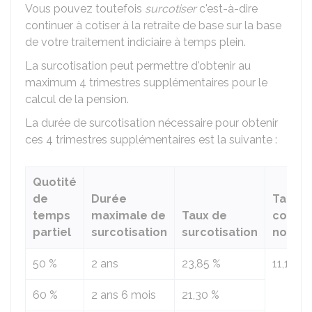
Vous pouvez toutefois
surcotiser
c'est-à-dire
continuer à cotiser à la retraite de base sur la base
de votre traitement indiciaire à temps plein.
La surcotisation peut permettre d'obtenir au
maximum 4 trimestres supplémentaires pour le
calcul de la pension.
La durée de surcotisation nécessaire pour obtenir
ces 4 trimestres supplémentaires est la suivante :
Quotité
de
Durée
Taux d
temps
maximale de
Taux de
cotisa
partiel
surcotisation
surcotisation
norma
50 %
2 ans
23,85 %
11,10 %
60 %
2 ans 6 mois
21,30 %