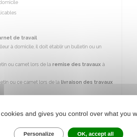
domicile
licables
rnet de travail
ur à domicile, il doit établir un bulletin ou un
etin ou carnet lors de la
remise des travaux
à
etin ou ce carnet lors de la
livraison des travaux
 est conservé
5 ans
par l'employeur.
de la remise des travaux à faire à domicile
 cookies and gives you control over what you w
er lors de la livraison des travaux
Personalize
OK, accept all