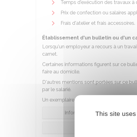
Temps d'exécution des travaux à 
Prix de confection ou salaires app
Frais d'atelier et frais accessoires.
Établissement d'un bulletin ou d'un ca
Lorsqu'un employeur a recours à un travaille
carnet.
Certaines informations figurent sur ce bull
faire au domicile.
D'autres mentions sont portées sur ce bull
par le salarié.
Un exemplaire de ce bulletin ou ce carnet
Informations devant figurer lors 
This site uses
Informations devant figur