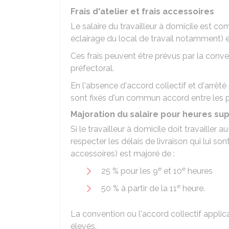
Frais d'atelier et frais accessoires
Le salaire du travailleur à domicile est com
éclairage du local de travail notamment) e
Ces frais peuvent être prévus par la conve
préfectoral.
En l'absence d'accord collectif et d'arrêté p
sont fixés d'un commun accord entre les p
Majoration du salaire pour heures s
Si le travailleur à domicile doit travailler 
respecter les délais de livraison qui lui son
accessoires) est majoré de :
e
e
25 %
pour les 9
et 10
heures
e
50 %
à partir de la 11
heure.
La convention ou l'accord collectif applic
élevés.