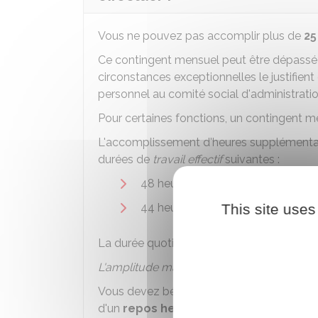
Vous ne pouvez pas accomplir plus de
25
Ce contingent mensuel peut être dépassé s
circonstances exceptionnelles le justifient
personnel au comité social d'administrat
Pour certaines fonctions, un contingent mens
L'accomplissement d'heures supplémentair
durées de
travail effectif
suivantes :
48 heures au cours d'une même 
This site uses
44 heures en moyenne sur une pé
La durée quotidienne de travail ne peut p
L'amplitude maximale de la journée de tra
Vous devez bénéficier, comme tout agent
d'un
repos hebdomadaire d'au moins 