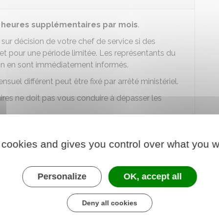
 heures supplémentaires par mois
.
ur décision de votre chef de service si des
 et pour une période limitée. Les représentants du
ion en sont immédiatement informés.
uel différent peut être fixé par arrêté ministériel.
es ne doit pas vous conduire à dépasser les
semaine
 cookies and gives you control over what you w
riode de 12 semaines consécutives.
as dépasser 10 heures.
Personalize
OK, accept all
vail
est fixée à 12 heures.
, d'un
repos quotidien de 11 heures minimum
et
Deny all cookies
35 heures consécutives
et comprenant en