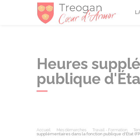
Tréogan
L
Heures supplé
publique d'Éta
Accueil
Mes démarches
Travail - Formation
Tem
supplémentaires dans la fonction publique d'État (FP