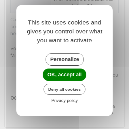
comme irréversibles.
Caractéristiques des différents dispositifs de
This site uses cookies and
contraception destinés aux femmes et aux
gives you control over what
hommes
you want to activate
Vous pouvez obtenir des informations ou vous
faire prescrire une contraception par :
Personalize
Un médecin
OK, accept all
Ou une sage-femme en cabinet de ville ou
dans un centre de santé sexuelle.
Deny all cookies
Où s'adresser ?
Privacy policy
Centres de santé sexuelle (ex centre
de planification et d’éducation familiale)