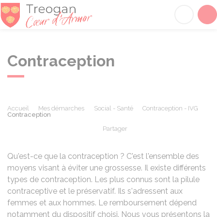
Tréogan
Acc
Contraception
Accueil
Mes démarches
Social - Santé
Contraception - IVG
Contraception
Partager
Partager sur Facebook
Partager sur X - Twit
Partager sur
Par
Qu'est-ce que la contraception ? C'est l'ensemble des
moyens visant à éviter une grossesse. Il existe différents
types de contraception. Les plus connus sont la pilule
contraceptive et le préservatif. Ils s'adressent aux
femmes et aux hommes. Le remboursement dépend
notamment du dispositif choisi. Nous vous présentons la