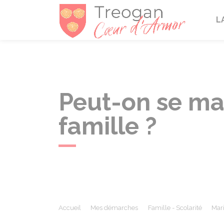
Tréogan
L
Peut-on se ma
famille ?
Accueil
Mes démarches
Famille - Scolarité
Mar