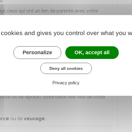
e.
ous ceux qui ont un lien de parenté avec votre
s personnes suivantes :
 cookies and gives you control over what you w
pouse/époux), votre belle-mère (mère de votre
Personalize
OK, accept all
re bru).
Deny all cookies
ée
, vous
ne pouvez pas
vous marier avec les
Privacy policy
 mère), votre belle-mère (ex-épouse de votre père)
ouse ou ex-époux), votre belle-fille (fille de votre
orce
ou de
veuvage.