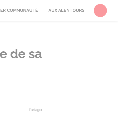
Accéder 
ER COMMUNAUTÉ
AUX ALENTOURS
e de sa
Partager
Partager sur Facebook
Partager sur X - Twitter
Partager sur Linkedin
Partager par em