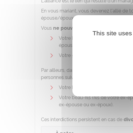
L'alliance est le lien qui résulte d'un mariag
En vous mariant, vous devenez l'allié de t
épouse/époux.
Vous
ne pouvez pas
vous marier avec le
This site uses
Votre beau-père (père de votre é
épouse/époux)
Votre gendre, votre belle-fille (vot
Par ailleurs, dans une
famille recompos
personnes suivantes :
Votre beau-père (ex-mari de votre
Votre beau-fils (fils de votre ex-ép
ex-épouse ou ex-époux).
Ces interdictions persistent en cas de
div