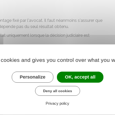
)
entage fixé par l'avocat. Il faut néanmoins s'assurer que
 dépende pas du seul résultat obtenu.
tat uniquement lorsque la décision judiciaire est
 cookies and gives you control over what you w
t est chargé du dossier jusqu'à la décision
res prévoit une rémunération spécifique en cas de
Personalize
OK, accept all
Deny all cookies
Privacy policy
ofession d'avocat