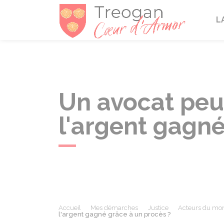
Tréogan
L
Un avocat peu
l'argent gagné
Accueil
Mes démarches
Justice
Acteurs du mon
l'argent gagné grâce à un procès ?