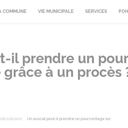
A COMMUNE
VIE MUNICIPALE
SERVICES
POH
t-il prendre un pou
 grâce à un procès 
de judiciaire
Un avocat peut-il prendre un pourcentage sur