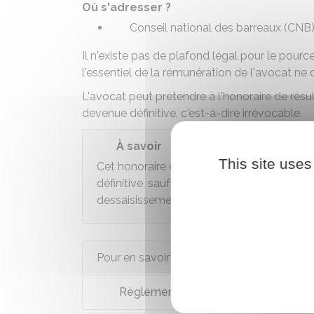
Où s'adresser ?
Conseil national des barreaux (CNB
Il n'existe pas de plafond légal pour le pourc
l'essentiel de la rémunération de l'avocat ne
L'avocat peut prétendre à l'honoraire de résul
devenue définitive, c'est-à-dire irrévocable.
À savoir
This site uses
Cet honoraire est dû uniquement si l'avoca
définitive, sauf si la convention d'honorai
dessaisissement anticipé.
Pour en savoir plus
Règlement intérieur national de la pr