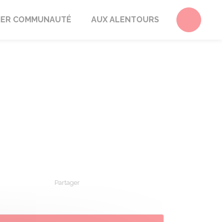
Accéder 
ER COMMUNAUTÉ
AUX ALENTOURS
Partager
Partager sur Facebook
Partager sur X - Twitter
Partager sur Linkedin
Partager par em