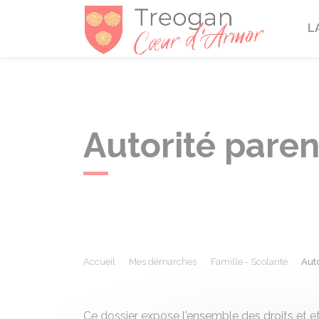
Tréogan
L
Autorité paren
Accueil
Mes démarches
Famille - Scolarité
Aut
Ce dossier expose l'ensemble des droits et et