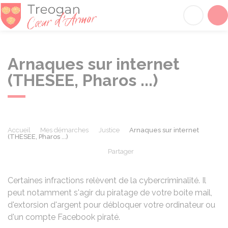
Tréogan
Acc
Arnaques sur internet
(THESEE, Pharos ...)
Accueil
Mes démarches
Justice
Arnaques sur internet
(THESEE, Pharos ...)
Partager
Partager sur Facebook
Partager sur X - Twit
Partager sur
Par
Certaines infractions relèvent de la cybercriminalité. Il
peut notamment s'agir du piratage de votre boite mail,
d'extorsion d'argent pour débloquer votre ordinateur ou
d'un compte Facebook piraté.