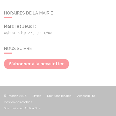
HORAIRES DE LA MAIRIE
Mardi et Jeudi :
09h00 - 12h30
13h30 - 17h00
NOUS SUIVRE
S'abonner à la newsletter
© Tréogan 2026
Styles
Mentions légales
Accessibilité
Gestion des cookies
Site créé avec Artifica One