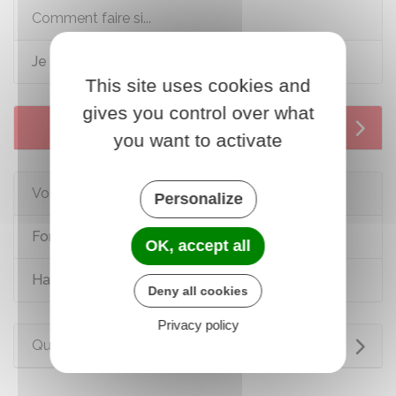
Comment faire si...
Je suis en situation de handicap
This site uses cookies and
gives you control over what
Services en ligne et formulaires
you want to activate
Voir aussi
Personalize
Formation des personnes handicapées
OK, accept all
Handicap : allocations (AAH, AEEH) et aides
Deny all cookies
Privacy policy
Questions ? Réponses !