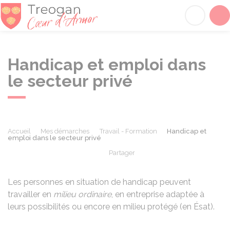
Tréogan
Acc
Handicap et emploi dans
le secteur privé
Accueil
Mes démarches
Travail - Formation
Handicap et
emploi dans le secteur privé
Partager
Partager sur Facebook
Partager sur X - Twit
Partager sur
Par
Les personnes en situation de handicap peuvent
travailler en
milieu ordinaire
, en entreprise adaptée à
leurs possibilités ou encore en milieu protégé (en Ésat).