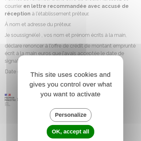
courrier
en lettre recommandée avec accusé de
réception
à l'établissement prêteur.
À
nom et adresse du prêteur
.
Je soussigné(e) ,
vos nom et prénom écrits à la main
,
déclare renoncer à l'offre de crédit de
montant emprunté
écrit à la main
euros que j'avais acceptée le
date de
signature de l'emprunt écrite à la main
.
Date et signature de l'emprunteur
.
This site uses cookies and
gives you control over what
you want to activate
Personalize
OK, accept all