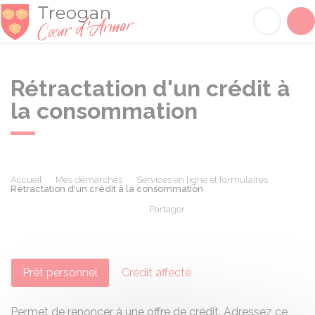
Tréogan
Acc
Rétractation d'un crédit à
la consommation
Accueil
Mes démarches
Services en ligne et formulaires
Rétractation d'un crédit à la consommation
Partager
Partager sur Facebook
Partager sur X - Twit
Partager sur
Par
Prêt personnel
Crédit affecté
Permet de renoncer à une offre de crédit. Adressez ce