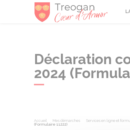
Tréogan
L
Déclaration c
2024 (Formula
Accueil
Mes démarches
Services en ligne et formu
(Formulaire 11222)