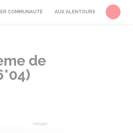
Accéder 
ER COMMUNAUTÉ
AUX ALENTOURS
tème de
6*04)
Partager
Partager sur Facebook
Partager sur X - Twitter
Partager sur Linkedin
Partager par em