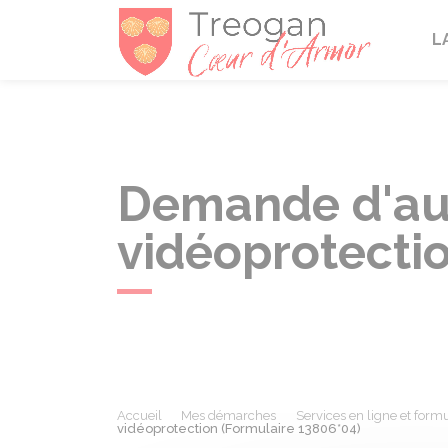
Tréogan
L
Demande d'aut
vidéoprotecti
Accueil
Mes démarches
Services en ligne et formu
vidéoprotection (Formulaire 13806*04)