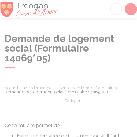
Tréogan
Acc
Demande de logement
social (Formulaire
14069*05)
Accueil
Mes démarches
Services en ligne et formulaires
Demande de logement social (Formulaire 14069*05)
Partager
Partager sur Facebook
Partager sur X - Twit
Partager sur
Par
Ce formulaire permet de :
Faire une demande de logement social. Il faut