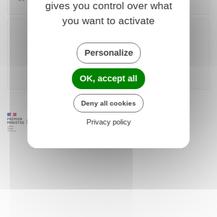
gives you control over what
you want to activate
Télécharger le formulaire (319.1 KB)
Personalize
Ministère chargé du logement
OK, accept all
Deny all cookies
Privacy policy