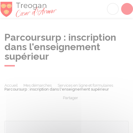
Tréogan
Acc
Parcoursurp : inscription
dans l'enseignement
supérieur
Accueil
Mes démarches
Services en ligne et formulaires
Parcoursurp : inscription dans l'enseignement supérieur
Partager
Partager sur Facebook
Partager sur X - Twit
Partager sur
Par