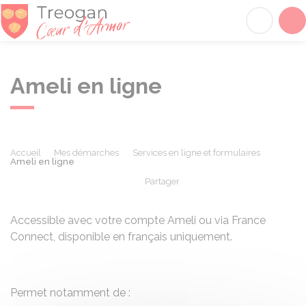
Tréogan
Acc
Ameli en ligne
Accueil
Mes démarches
Services en ligne et formulaires
Ameli en ligne
Partager
Partager sur Facebook
Partager sur X - Twit
Partager sur
Par
Accessible avec votre compte Ameli ou via France
Connect, disponible en français uniquement.
Permet notamment de :