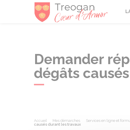
Tréogan
L
Demander répa
dégâts causés 
Accueil
Mes démarches
Services en ligne et formu
causés durant les travaux