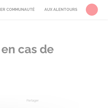
Accéder 
ER COMMUNAUTÉ
AUX ALENTOURS
 en cas de
Partager
Partager sur Facebook
Partager sur X - Twitter
Partager sur Linkedin
Partager par em