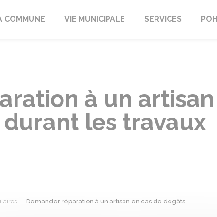
A COMMUNE
VIE MUNICIPALE
SERVICES
POH
ration à un artisan
durant les travaux
laires
Demander réparation à un artisan en cas de dégâts