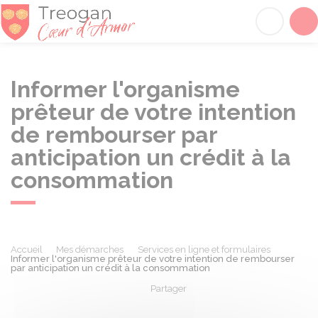
Tréogan
Acc
Informer l'organisme
prêteur de votre intention
de rembourser par
anticipation un crédit à la
consommation
Accueil
Mes démarches
Services en ligne et formulaires
Informer l'organisme prêteur de votre intention de rembourser
par anticipation un crédit à la consommation
Partager
Partager sur Facebook
Partager sur X - Twit
Partager sur
Par