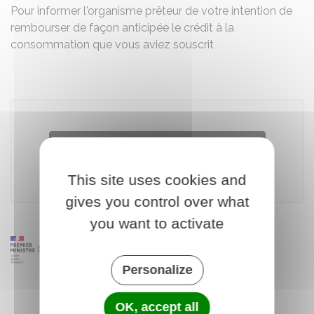
Pour informer l'organisme prêteur de votre intention de
rembourser de façon anticipée le crédit à la
consommation que vous aviez souscrit
Accéder au modèle de document
This site uses cookies and
Institut national de la consommation (INC)
gives you control over what
you want to activate
Personalize
OK, accept all