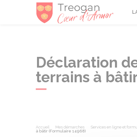
Tréogan
L
Déclaration de
terrains à bât
Accueil
Mes démarches
Services en ligne et formu
à bâtir (Formulaire 14968)