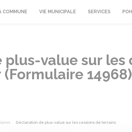
A COMMUNE
VIE MUNICIPALE
SERVICES
POH
 plus-value sur les
ir (Formulaire 14968)
laires
Déclaration de plus-value sur les cessions de terrains