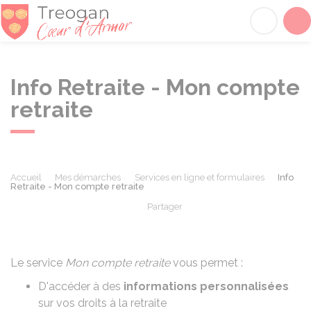
Tréogan
Acc
Info Retraite - Mon compte
retraite
Accueil
Mes démarches
Services en ligne et formulaires
Info
Retraite - Mon compte retraite
Partager
Partager sur Facebook
Partager sur X - Twit
Partager sur
Par
Le service
Mon compte retraite
vous permet :
D'accéder à des
informations personnalisées
sur vos droits à la retraite