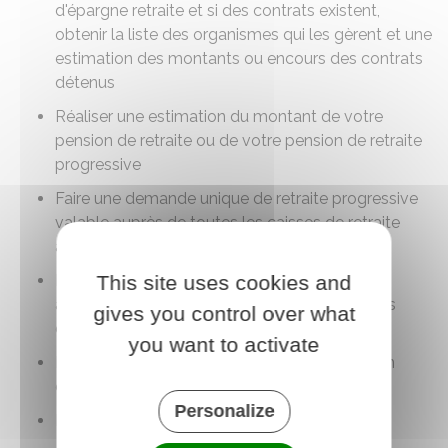
d'épargne retraite et si des contrats existent,
obtenir la liste des organismes qui les gèrent et une
estimation des montants ou encours des contrats
détenus
Réaliser une estimation du montant de votre
pension de retraite ou de votre pension de retraite
progressive
Faire une demande unique de retraite progressive
valable auprès de toutes les caisses de retraite
auprès desquelles vous avez des droits
This site uses cookies and
Faire une demande unique de retraite valable
auprès de toutes les caisses de retraite auprès
gives you control over what
desquelles vous avez des droits
you want to activate
Faire une demande unique de retraite après un
cumul emploi retraite
Personalize
Faire une demande de retraite de réversion.