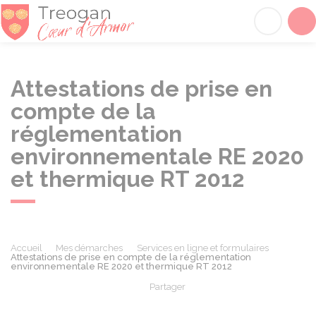
Tréogan
Acc
Attestations de prise en
compte de la
réglementation
environnementale RE 2020
et thermique RT 2012
Accueil
Mes démarches
Services en ligne et formulaires
Attestations de prise en compte de la réglementation
environnementale RE 2020 et thermique RT 2012
Partager
Partager sur Facebook
Partager sur X - Twit
Partager sur
Par