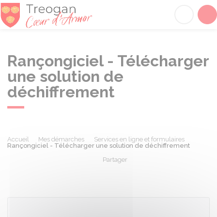
Tréogan
Acc
Rançongiciel - Télécharger
une solution de
déchiffrement
Accueil
Mes démarches
Services en ligne et formulaires
Rançongiciel - Télécharger une solution de déchiffrement
Partager
Partager sur Facebook
Partager sur X - Twit
Partager sur
Par