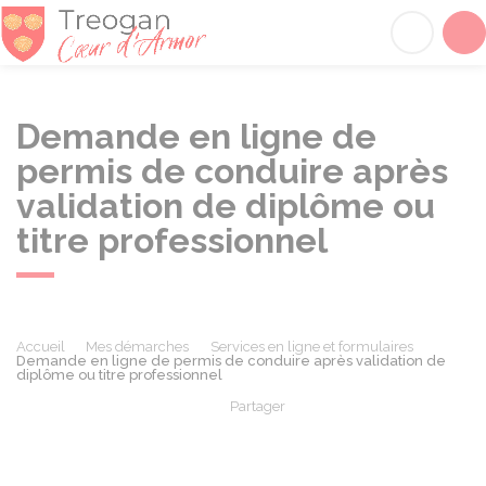
Tréogan
Acc
Demande en ligne de
permis de conduire après
validation de diplôme ou
titre professionnel
Accueil
Mes démarches
Services en ligne et formulaires
Demande en ligne de permis de conduire après validation de
diplôme ou titre professionnel
Partager
Partager sur Facebook
Partager sur X - Twit
Partager sur
Par