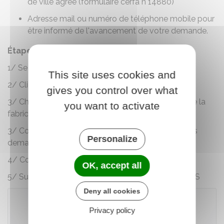
de ville agréé (formulaire
cerfa n°14880
)
Adresse mail ou numéro de téléphone mobile pour
être informé de l'avancement de votre demande.
Étapes à suivre
:
1/ Se connecter ou créer un compte
ANTS
This site uses cookies and
2/ Cliquer sur "Nouvelle demande"
gives you control over what
3/ Choisir le motif de votre demande : "Je demande la
you want to activate
fabrication d'un titre de permis de conduire"
3/ Compléter les rubriques et ajouter les justificatifs
Personalize
demandés
4/ Confirmer la démarche
OK, accept all
5/ Suivre son avancement dans votre espace ANTS
Deny all cookies
Privacy policy
Accéder au téléservice