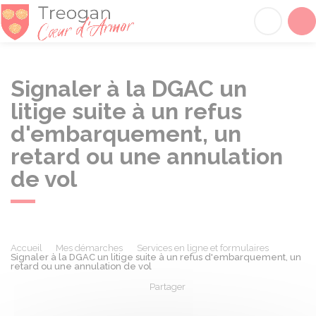
Tréogan
Acc
Signaler à la DGAC un
litige suite à un refus
d'embarquement, un
retard ou une annulation
de vol
Accueil
Mes démarches
Services en ligne et formulaires
Signaler à la DGAC un litige suite à un refus d'embarquement, un
retard ou une annulation de vol
Partager
Partager sur Facebook
Partager sur X - Twit
Partager sur
Par