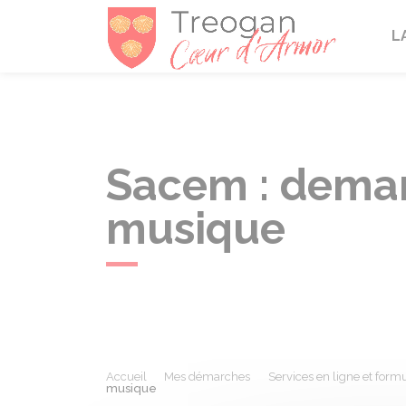
Tréogan
L
Sacem : demand
musique
Accueil
Mes démarches
Services en ligne et formu
musique