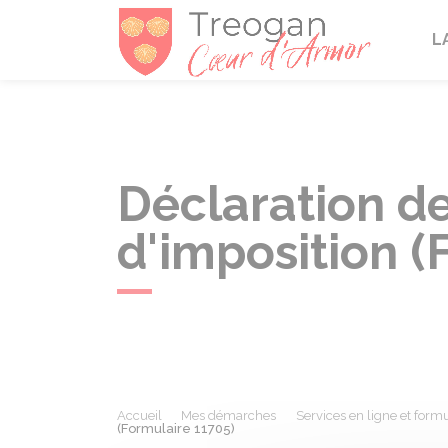
Tréogan
L
Déclaration de
d'imposition (
Accueil
Mes démarches
Services en ligne et formu
(Formulaire 11705)