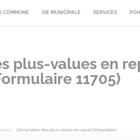
A COMMUNE
VIE MUNICIPALE
SERVICES
POH
s plus-values en re
Formulaire 11705)
laires
Déclaration des plus-values en report d'imposition