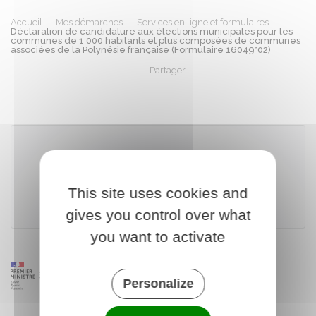
Accueil
Mes démarches
Services en ligne et formulaires
Déclaration de candidature aux élections municipales pour les
communes de 1 000 habitants et plus composées de communes
associées de la Polynésie française (Formulaire 16049*02)
Partager
Partager sur Facebook
Partager sur X - Twit
Partager sur
Par
Télécharger le formulaire
This site uses cookies and
Ministère chargé de l'intérieur
gives you control over what
you want to activate
Personalize