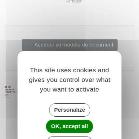
Partager
Partager sur Facebook
Partager sur X - Twit
Partager sur
Par
Accéder au modèle de document
Legifrance
This site uses cookies and
gives you control over what
you want to activate
Personalize
OK, accept all