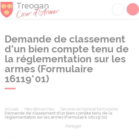
Tréogan
Acc
Demande de classement
d'un bien compte tenu de
la réglementation sur les
armes (Formulaire
16119*01)
Accueil
Mes démarches
Services en ligne et formulaires
Demande de classement d'un bien compte tenu de la
réglementation sur les armes (Formulaire 16119*01)
Partager
Partager sur Facebook
Partager sur X - Twit
Partager sur
Par