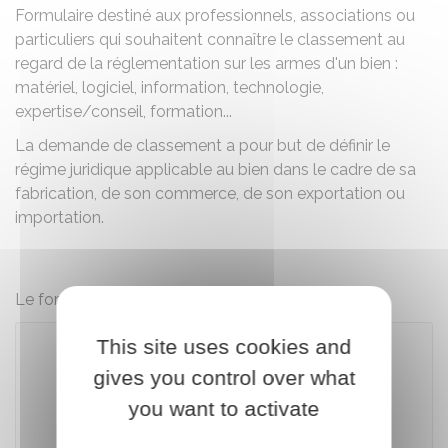
Formulaire destiné aux professionnels, associations ou
particuliers qui souhaitent connaître le classement au
regard de la réglementation sur les armes d'un bien :
matériel, logiciel, information, technologie,
expertise/conseil, formation...
La demande de classement a pour but de définir le
régime juridique applicable au bien dans le cadre de sa
fabrication, de son commerce, de son exportation ou
importation.
Le formulaire contient une
notice explicative
.
This site uses cookies and
gives you control over what
Télécharger le formulaire (1.1 MB)
you want to activate
Ministère chargé de la défense