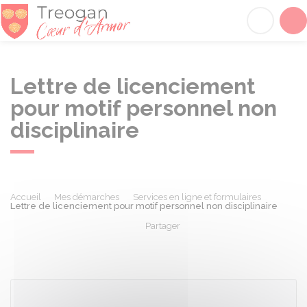
Tréogan
Acc
Lettre de licenciement
pour motif personnel non
disciplinaire
Accueil
Mes démarches
Services en ligne et formulaires
Lettre de licenciement pour motif personnel non disciplinaire
Partager
Partager sur Facebook
Partager sur X - Twit
Partager sur
Par