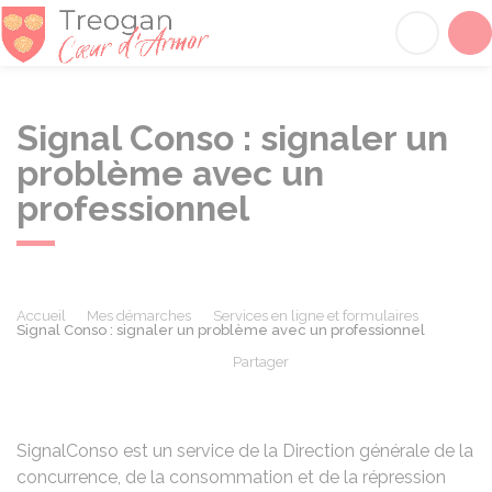
Tréogan
Acc
Signal Conso : signaler un
problème avec un
professionnel
Accueil
Mes démarches
Services en ligne et formulaires
Signal Conso : signaler un problème avec un professionnel
Partager
Partager sur Facebook
Partager sur X - Twit
Partager sur
Par
SignalConso est un service de la Direction générale de la
concurrence, de la consommation et de la répression