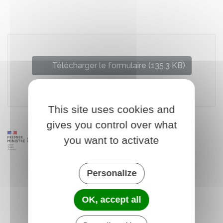
Partager sur Facebook
Partager sur X - Twit
Partager sur
Par
Télécharger le formulaire (135.3 KB)
Direction générale des douanes et des droits indirects
This site uses cookies and
gives you control over what
you want to activate
Personalize
OK, accept all