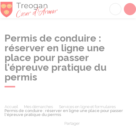
Tréogan
Acc
Permis de conduire :
réserver en ligne une
place pour passer
l'épreuve pratique du
permis
Accueil
Mes démarches
Services en ligne et formulaires
Permis de conduire : réserver en ligne une place pour passer
l'épreuve pratique du permis
Partager
Partager sur Facebook
Partager sur X - Twit
Partager sur
Par