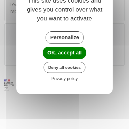
This site uses cookies and
l'examen, plus le délai d'attente pour se
gives you control over what
représenter sera long.
you want to activate
Personalize
Accéder au téléservice
OK, accept all
Ministère chargé de l'intérieur
Deny all cookies
Privacy policy