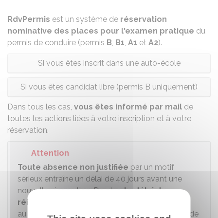
RdvPermis
est un système de
réservation
nominative des places pour l'examen pratique
du
permis de conduire (permis
B
,
B1
,
A1
et
A2
).
Si vous êtes inscrit dans une auto-école
Si vous êtes candidat libre (permis B uniquement)
Dans tous les cas,
vous êtes informé par mail
de
toutes les actions liées à votre inscription et à votre
réservation.
Attention
Toute absence non justifiée
par un motif
sérieux entraîne un délai de 40 jours avant une
nouvelle réservation. De plus,
le délai de
réinscription après un échec
est conditionné
au résultat obtenu : plus le niveau est faible lors de