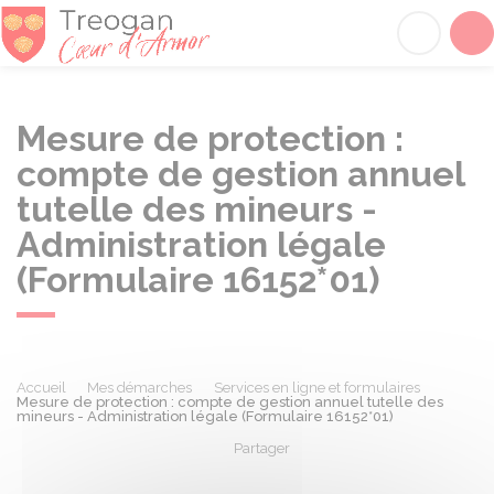
Tréogan
Acc
Mesure de protection :
compte de gestion annuel
tutelle des mineurs -
Administration légale
(Formulaire 16152*01)
Accueil
Mes démarches
Services en ligne et formulaires
Mesure de protection : compte de gestion annuel tutelle des
mineurs - Administration légale (Formulaire 16152*01)
Partager
Partager sur Facebook
Partager sur X - Twit
Partager sur
Par