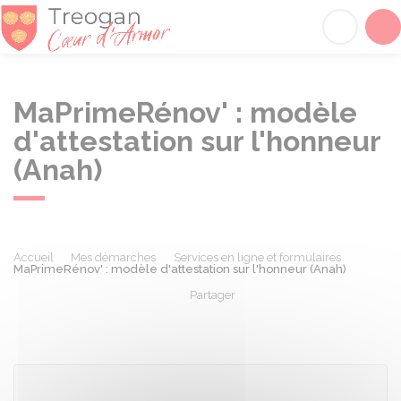
Tréogan
Acc
MaPrimeRénov' : modèle
d'attestation sur l'honneur
(Anah)
Accueil
Mes démarches
Services en ligne et formulaires
MaPrimeRénov' : modèle d'attestation sur l'honneur (Anah)
Partager
Partager sur Facebook
Partager sur X - Twit
Partager sur
Par