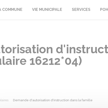
A COMMUNE
VIE MUNICIPALE
SERVICES
POH
risation d'instruct
laire 16212*04)
laires
Demande d'autorisation d'instruction dans la famille