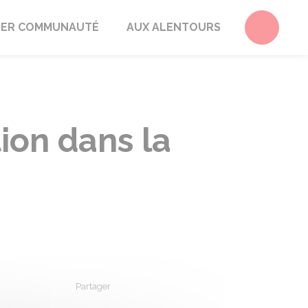
Accéder 
ER COMMUNAUTÉ
AUX ALENTOURS
ion dans la
Partager
Partager sur Facebook
Partager sur X - Twitter
Partager sur Linkedin
Partager par em