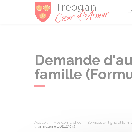
Tréogan
L
Demande d'auto
famille (Formu
Accueil
Mes démarches
Services en ligne et formu
(Formulaire 16212*04)