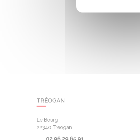
TRÉOGAN
Le Bourg
22340
Treogan
02 96 29 65 91