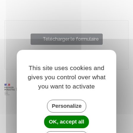
Partager sur Facebook
Partager sur X - Twit
Partager sur
Par
Télécharger le formulaire
Délégation générale à l'Emploi et à la Formation
professionnelle
This site uses cookies and
gives you control over what
you want to activate
Personalize
OK, accept all