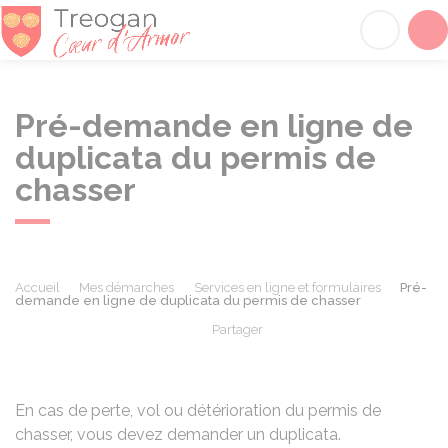
Tréogan
Acc
Pré-demande en ligne de
duplicata du permis de
chasser
Accueil
Mes démarches
Services en ligne et formulaires
Pré-
demande en ligne de duplicata du permis de chasser
Partager
Partager sur Facebook
Partager sur X - Twit
Partager sur
Par
En cas de perte, vol ou détérioration du permis de
chasser, vous devez demander un duplicata.