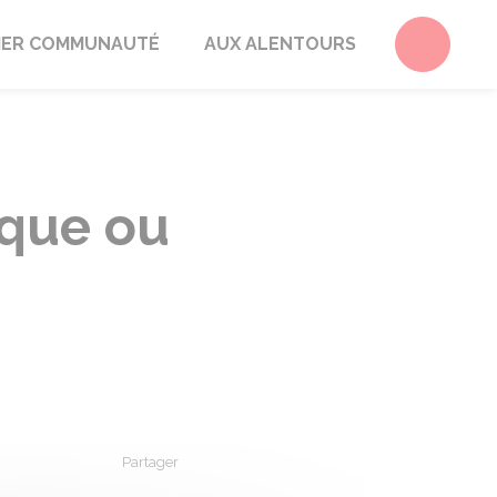
Accéder 
ER COMMUNAUTÉ
AUX ALENTOURS
ique ou
Partager
Partager sur Facebook
Partager sur X - Twitter
Partager sur Linkedin
Partager par em