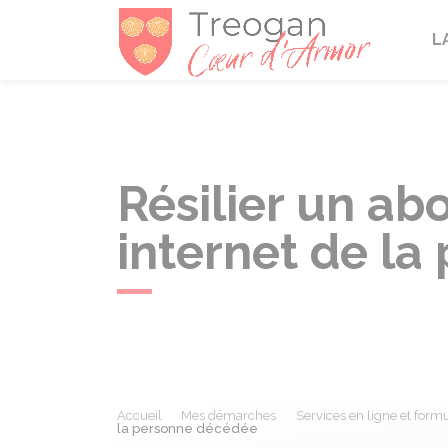
Tréogan
L
Résilier un a
internet de l
Accueil
Mes démarches
Services en ligne et formu
la personne décédée