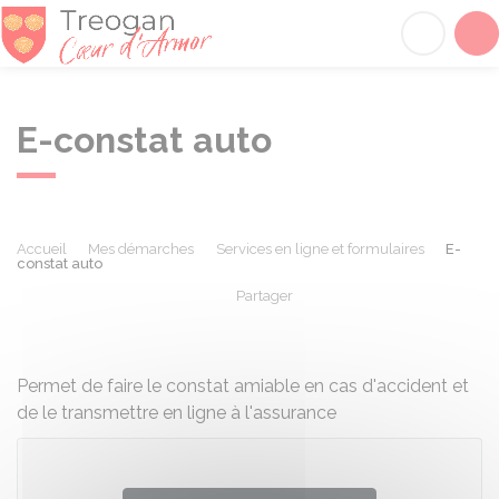
Tréogan
Acc
E-constat auto
Accueil
Mes démarches
Services en ligne et formulaires
E-
constat auto
Partager
Partager sur Facebook
Partager sur X - Twit
Partager sur
Par
Permet de faire le constat amiable en cas d'accident et
de le transmettre en ligne à l'assurance