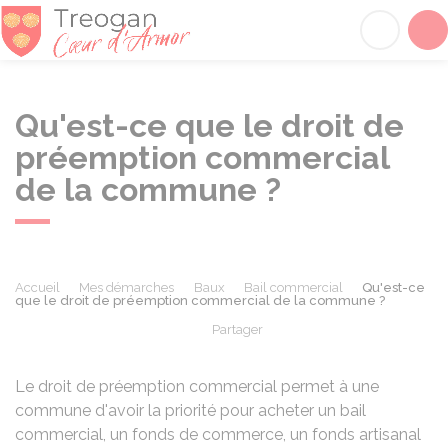
Tréogan
Acc
Qu'est-ce que le droit de
préemption commercial
de la commune ?
Accueil
Mes démarches
Baux
Bail commercial
Qu'est-ce
que le droit de préemption commercial de la commune ?
Partager
Partager sur Facebook
Partager sur X - Twit
Partager sur
Par
Le droit de préemption commercial permet à une
commune d'avoir la priorité pour acheter un bail
commercial, un fonds de commerce, un fonds artisanal