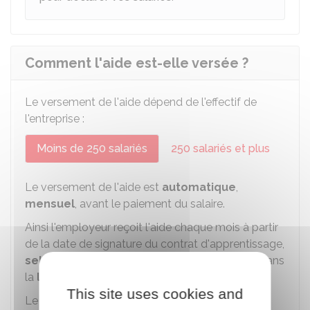
Comment l'aide est-elle versée ?
Le versement de l'aide dépend de l'effectif de
l'entreprise :
Moins de 250 salariés
250 salariés et plus
Le versement de l'aide est
automatique
,
mensuel
, avant le paiement du salaire.
Ainsi l'employeur reçoit l'aide chaque mois à partir
de la date de signature du contrat d'apprentissage,
selon la durée du contrat
d'apprentissage, dans
la
limite de 12 mois
maximum.
This site uses cookies and
Le montant de l'aide due pour le premier et le