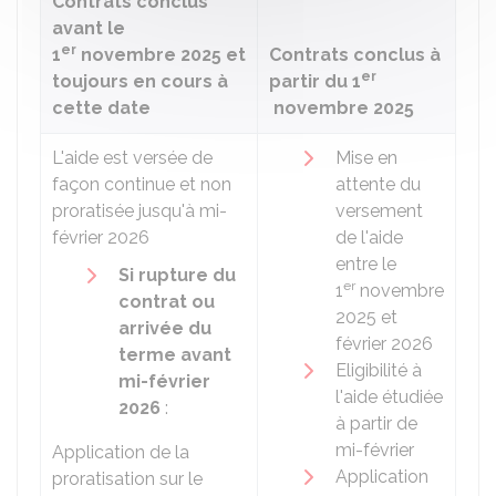
Contrats conclus
avant le
er
1
novembre 2025 et
Contrats conclus à
er
toujours en cours à
partir du 1
cette date
novembre 2025
L'aide est versée de
Mise en
façon continue et non
attente du
proratisée jusqu'à mi-
versement
février 2026
de l'aide
entre le
Si rupture du
er
1
novembre
contrat ou
2025 et
arrivée du
février 2026
terme avant
Eligibilité à
mi-février
l'aide étudiée
2026
:
à partir de
mi-février
Application de la
Application
proratisation sur le