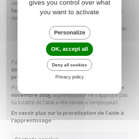
gives you control over what
dernier mois du contrat est
proratisé en
fonction du nombre de jours effectués
dans
you want to activate
deux situations :
Si la durée du contrat est inférieure à un an
Personalize
Si le contrat est rompu avant la date
anniversaire du contrat.
OK, accept all
er
Pour les
contrats en cours au 1
novembre
Deny all cookies
2025
, la proratisation ne s'applique pas
au
Privacy policy
premier mois
du contrat.
Pour les
contrats arrivés à terme avant le 1er
novembre 2025
, la proratisation ne s'applique pas
(la totalité de l'aide a été versée à l'employeur).
En savoir plus sur la proratisation de l'aide à
l'apprentissage