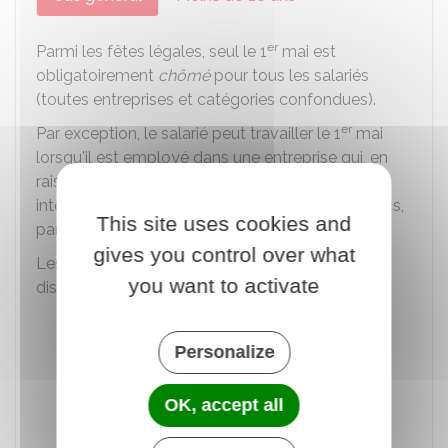
er
Parmi les fêtes légales, seul le 1
mai est
obligatoirement
chômé
pour tous les salariés
(toutes entreprises et catégories confondues).
er
Par exception, le salarié peut travailler le 1
mai
lorsqu'il est employé dans une entreprise qui, en
raison de la nature de l'activité, ne peut pas
interrompre le travail (hôpitaux, transports publics,
This site uses cookies and
par exemple).
gives you control over what
Les autres jours fériés sont chômés si des
you want to activate
dispositions en ce sens sont prévues :
Par la
convention collective
ou par un
accord de branche
ou un accord
Personalize
d'entreprise ou d'établissement
Ou, en l'absence de convention ou
OK, accept all
d'accord, par l'employeur.