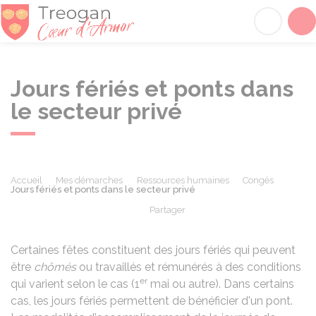
Tréogan
Acc
Jours fériés et ponts dans
le secteur privé
Accueil
Mes démarches
Ressources humaines
Congés
Jours fériés et ponts dans le secteur privé
Partager
Partager sur Facebook
Partager sur X - Twit
Partager sur
Par
Certaines fêtes constituent des jours fériés qui peuvent
être
chômés
ou travaillés et rémunérés à des conditions
er
qui varient selon le cas (1
mai ou autre). Dans certains
cas, les jours fériés permettent de bénéficier d'un pont.