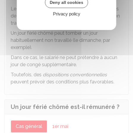
Deny all cookies
Le salarié n'est pas obligé de récupérer les heures
Privacy policy
de travail non effectuées pendant un jour férié non
travaillé.
Un jour férié chômé peut tomber un jour
habituellement non travaillé (le dimanche, par
exemple).
Dans ce cas, le salarié ne peut prétendre à aucun
jour de congé supplémentaire.
Toutefois, des
dispositions conventionnelles
peuvent prévoir des conditions plus favorables.
Un jour férié chômé est-il rémunéré ?
Cas général
1er mai