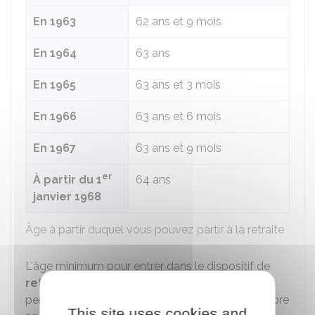
En 1963
62 ans et 9 mois
En 1964
63 ans
En 1965
63 ans et 3 mois
En 1966
63 ans et 6 mois
En 1967
63 ans et 9 mois
er
À partir du 1
64 ans
janvier 1968
Âge à partir duquel vous pouvez partir à la retraite
L'âge minimum pour entrer dans le dispositif de
retraite progressive
est fixé à
60 ans
pour les
er
pensions prenant effet à compter du 1
septembre
This site uses cookies and