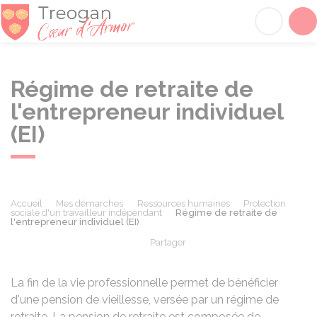
Tréogan
Acc
Régime de retraite de
l'entrepreneur individuel
(EI)
Accueil
Mes démarches
Ressources humaines
Protection
sociale d'un travailleur indépendant
Régime de retraite de
l'entrepreneur individuel (EI)
Partager
Partager sur Facebook
Partager sur X - Twit
Partager sur
Par
La fin de la vie professionnelle permet de bénéficier
d'une pension de vieillesse, versée par un régime de
retraite. La pension de retraite est composée de