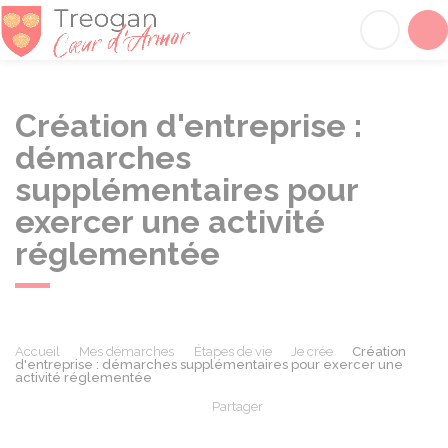
Tréogan
Acc
Création d'entreprise :
démarches
supplémentaires pour
exercer une activité
réglementée
Accueil
Mes démarches
Étapes de vie
Je crée
Création
d'entreprise : démarches supplémentaires pour exercer une
activité réglementée
Partager
Partager sur Facebook
Partager sur X - Twit
Partager sur
Par