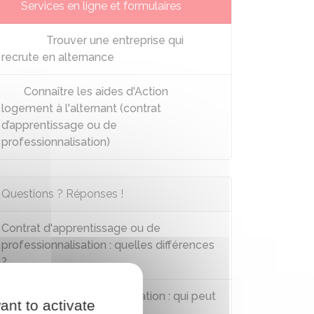
Services en ligne et formulaires
Trouver une entreprise qui
recrute en alternance
Connaître les aides d'Action
logement à l'alternant (contrat
d’apprentissage ou de
professionnalisation)
Questions ? Réponses !
Contrat d'apprentissage ou de
professionnalisation : quelles différences
?
Contrat de professionnalisation : qui peut
ant to activate
être tuteur ?