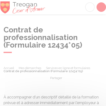
Tréogan
Acc
Contrat de
professionnalisation
(Formulaire 12434*05)
Accueil
Mes démarches
Services en ligne et formulaires
Contrat de professionnalisation (Formulaire 12434*05)
Partager
Partager sur Facebook
Partager sur X - Twit
Partager sur
Par
À accompagner d'un descriptif détaillé de la formation
prévue et à adresser immédiatement par l'employeur à