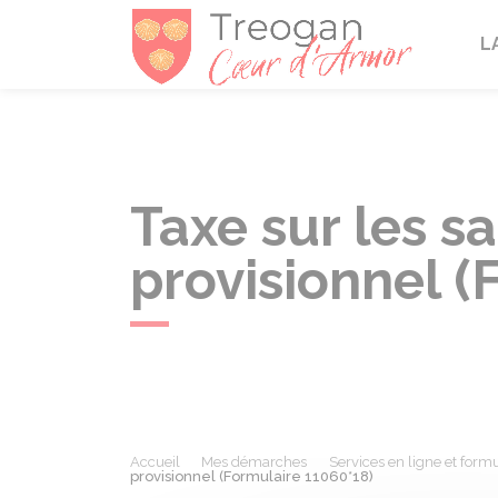
Tréogan
L
Taxe sur les s
provisionnel (
Accueil
Mes démarches
Services en ligne et formu
provisionnel (Formulaire 11060*18)