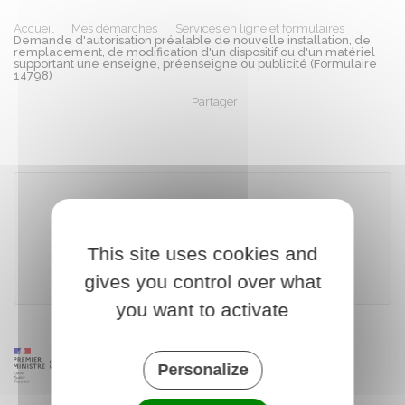
Accueil
Mes démarches
Services en ligne et formulaires
Demande d'autorisation préalable de nouvelle installation, de
remplacement, de modification d'un dispositif ou d'un matériel
supportant une enseigne, préenseigne ou publicité (Formulaire
14798)
Partager
Partager sur Facebook
Partager sur X - Twit
Partager sur
Par
Télécharger le formulaire (316.1 KB)
This site uses cookies and
Ministère chargé de l'environnement
gives you control over what
you want to activate
Personalize