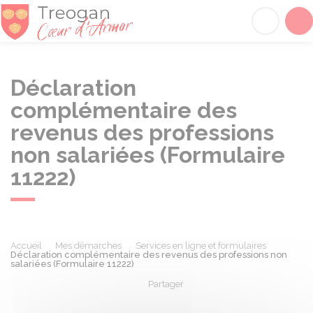
Tréogan
Acc
Déclaration
complémentaire des
revenus des professions
non salariées (Formulaire
11222)
Accueil
Mes démarches
Services en ligne et formulaires
Déclaration complémentaire des revenus des professions non
salariées (Formulaire 11222)
Partager
Partager sur Facebook
Partager sur X - Twit
Partager sur
Par